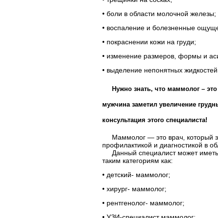
•
боли в области молочной железы;
•
воспаление и болезненные ощуще
•
покраснении кожи на груди;
•
изменение размеров, формы и ас
•
выделение непонятных жидкостей и
Нужно знать, что маммолог – это
мужчина заметил увеличение грудны
консультация этого специалиста!
Маммолог — это врач, который з
профилактикой и диагностикой в о
Данный специалист может иметь 
таким категориям как:
•
детский- маммолог;
•
хирург- маммолог;
•
рентгенолог- маммолог;
•
УЗИ-специалист маммолог;