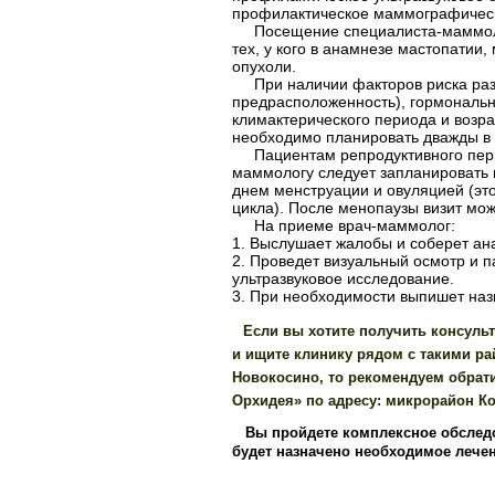
профилактическое маммографичес
Посещение специалиста-маммолога
тех, у кого в анамнезе мастопатии
опухоли.
При наличии факторов риска разв
предрасположенность), гормональн
климактерического периода и возр
необходимо планировать дважды в 
Пациентам репродуктивного пери
маммологу следует запланировать
днем менструации и овуляцией (эт
цикла). После менопаузы визит мож
На приеме врач-маммолог:
1. Выслушает жалобы и соберет ан
2. Проведет визуальный осмотр и 
ультразвуковое исследование.
3. При необходимости выпишет наз
Если вы хотите получить консуль
и ищите клинику рядом с такими р
Новокосино, то рекомендуем обрат
Орхидея» по адресу: микрорайон Кож
Вы пройдете комплексное обследо
будет назначено необходимое лечен