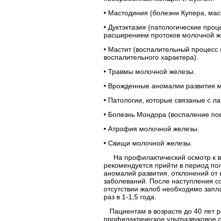
•
Мастодиния (болезни Купера, мас
•
Дуктэктазия (патологические проц
расширением протоков молочной ж
•
Мастит (воспалительный процесс 
воспалительного характера).
•
Травмы молочной железы.
•
Врожденные аномалии развития м
•
Патологии, которые связаные с ла
•
Болезнь Мондора (воспаление пов
•
Атрофия молочной железы.
•
Свищи молочной железы.
На профилактический осмотр к в
рекомендуется прийти в период по
аномалий развития, отклонений от
заболеваний. После наступления с
отсутствии жалоб необходимо зап
раз в 1-1,5 года.
Пациентам в возрасте до 40 лет ра
профилактическое ультразвуковое 