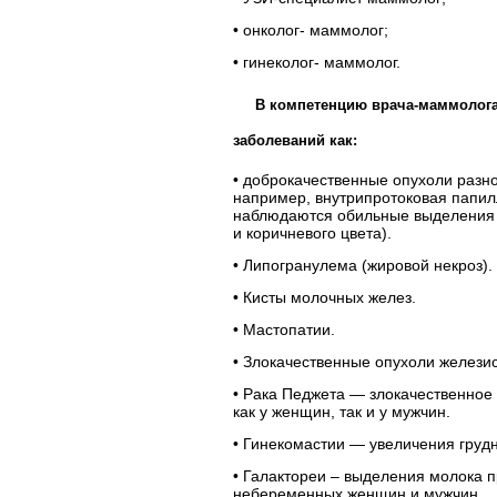
•
онколог- маммолог;
•
гинеколог- маммолог.
В компетенцию врача-маммолога 
заболеваний как:
•
доброкачественные опухоли разно
например, внутрипротоковая папил
наблюдаются обильные выделения и
и коричневого цвета).
•
Липогранулема (жировой некроз).
•
Кисты молочных желез.
•
Мастопатии.
•
Злокачественные опухоли железис
•
Рака Педжета — злокачественное 
как у женщин, так и у мужчин.
•
Гинекомастии — увеличения грудн
•
Галактореи – выделения молока п
небеременных женщин и мужчин.