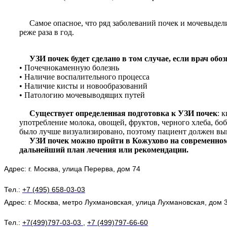
Самое опасное, что ряд заболеваний почек и мочевыдели
реже раза в год.
УЗИ почек будет сделано в том случае, если врач обоз
• Почечнокаменную болезнь
• Наличие воспалительного процесса
• Наличие кисты и новообразований
• Патологию мочевыводящих путей
Существует определенная подготовка к УЗИ почек
: 
употребление молока, овощей, фруктов, черного хлеба, бо
было лучше визуализировано, поэтому пациент должен вып
УЗИ почек можно пройти в Кожухово на современном
дальнейший план лечения или рекомендации.
Адрес: г. Москва, улица Перерва, дом 74
Тел.:
+7 (495) 658-03-03
Адрес: г. Москва, метро
Лухмановская
, улица Лухмановская, дом 
Тел.:
+7(499)797-03-03
,
+7 (499)797-66-60