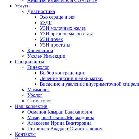
Анализы на антитела COVID-19
Услуги
Диагностика
Эхо сердца и экг
УЗДГ
УЗИ молочных желез
УЗИ органов малого таза
УЗИ почек
УЗИ простаты
Капельница
Уколы/ Инъекции
Специалисты
Гинеколог
Выбор контрацепции
Лечение эрозии шейки матки
Введение и удаление внутриматочной спирал
Маммолог
Уролог
Стоматолог
Наш коллектив
Османов Кямран Балаханович
Мамедова Севиль Меджидовна
Алексеева Ирина Викторовна
Петрищев Владлен Станиславович
Контакты