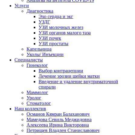
Анализы на антитела COVID-19
Услуги
Диагностика
Эхо сердца и экг
УЗДГ
УЗИ молочных желез
УЗИ органов малого таза
УЗИ почек
УЗИ простаты
Капельница
Уколы/ Инъекции
Специалисты
Гинеколог
Выбор контрацепции
Лечение эрозии шейки матки
Введение и удаление внутриматочной
спирали
Маммолог
Уролог
Стоматолог
Наш коллектив
Османов Кямран Балаханович
Мамедова Севиль Меджидовна
Алексеева Ирина Викторовна
Петрищев Владлен Станиславович