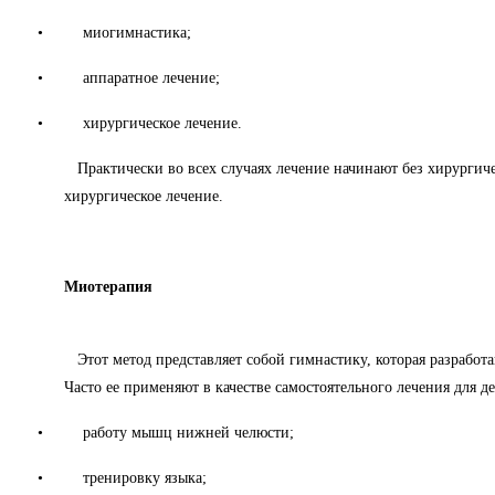
•
миогимнастика
;
•
аппаратное лечение
;
•
хирургическое лечение.
Практически во всех случаях лечение начинают без хирургиче
хирургическое лечение.
Миотерапия
Этот метод представляет собой гимнастику, которая разработ
Часто ее п
рименяют в качестве самостоятельного лечения для де
•
работу мышц нижней челюсти;
•
тренировку языка;