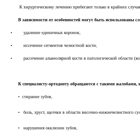
К хирургическому лечению прибегают только в крайних случаях
В зависимости от особенностей могут быть использованы с
•
удаление единичных коронок;
•
иссечение сегментов челюстной кости;
•
рассечение альвеолярной кости в патологической области (к
К специалисту-ортодонту обращаются
с
такими жалобами, 
•
стирание зубов,
•
боль, хруст, щелчки в области височно-нижнечелюстного сус
•
нарушения окклюзии зубов,