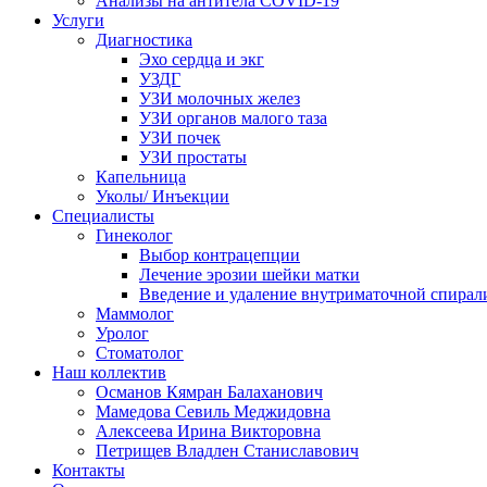
Анализы на антитела COVID-19
Услуги
Диагностика
Эхо сердца и экг
УЗДГ
УЗИ молочных желез
УЗИ органов малого таза
УЗИ почек
УЗИ простаты
Капельница
Уколы/ Инъекции
Специалисты
Гинеколог
Выбор контрацепции
Лечение эрозии шейки матки
Введение и удаление внутриматочной спирал
Маммолог
Уролог
Стоматолог
Наш коллектив
Османов Кямран Балаханович
Мамедова Севиль Меджидовна
Алексеева Ирина Викторовна
Петрищев Владлен Станиславович
Контакты