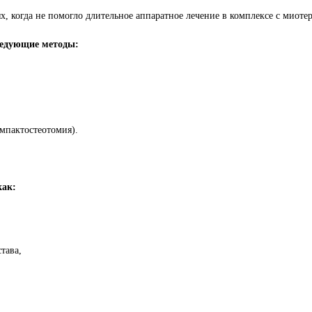
, когда не помогло длительное аппаратное лечение в комплексе с миоте
ледующие методы:
омпактостеотомия).
как:
тава,