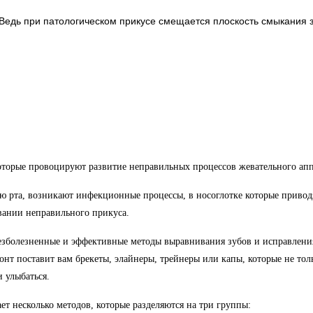
Ведь при патологическом прикусе смещается плоскость смыкания з
торые провоцируют развитие неправильных процессов жевательного аппа
 рта, возникают инфекционные процессы, в носоглотке которые приводя
овании неправильного прикуса.
зболезненные и эффективные методы выравнивания зубов и исправления
донт поставит вам
брекеты
,
элайнеры
, трейнеры или капы, которые не то
 улыбаться.
т несколько методов, которые разделяются на три группы: