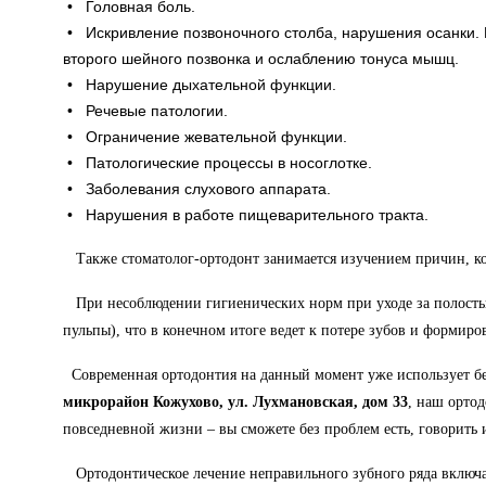
•
Головная боль.
•
Искривление позвоночного столба, нарушения осанки. 
второго шейного позвонка и ослаблению тонуса мышц.
•
Нарушение дыхательной функции.
•
Речевые патологии.
•
Ограничение жевательной функции.
•
Патологические процессы в носоглотке.
•
Заболевания слухового аппарата.
•
Нарушения в работе пищеварительного тракта.
Также стоматолог-ортодонт занимается изучением причин, ко
При несоблюдении гигиенических норм при уходе за полостью
пульпы), что в конечном итоге ведет к потере зубов и формир
Современная ортодонтия на данный момент уже использует бе
микрорайон Кожухово, ул. Лухмановская, дом 33
, наш орто
повседневной жизни – вы сможете без проблем есть, говорить и
Ортодонтическое лечение неправильного зубного ряда включае