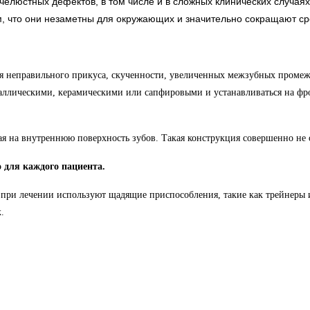
елюстных дефектов, в том числе и в сложных клинических случаях
м, что они незаметны для окружающих и значительно сокращают ср
 неправильного прикуса, скученности, увеличенных межзубных промежу
таллическими, керамическими или сапфировыми и устанавливаться на фр
ая на внутреннюю поверхность зубов. Такая конструкция совершенно не 
 для каждого пациента.
 при лечении используют щадящие приспособления, такие как трейнеры 
.