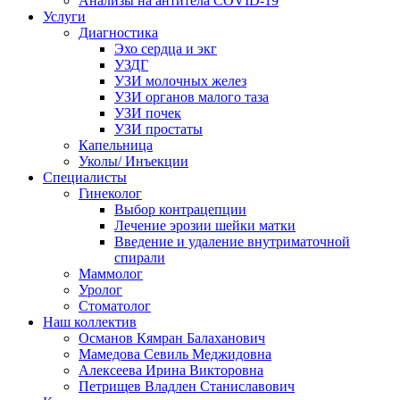
Анализы на антитела COVID-19
Услуги
Диагностика
Эхо сердца и экг
УЗДГ
УЗИ молочных желез
УЗИ органов малого таза
УЗИ почек
УЗИ простаты
Капельница
Уколы/ Инъекции
Специалисты
Гинеколог
Выбор контрацепции
Лечение эрозии шейки матки
Введение и удаление внутриматочной
спирали
Маммолог
Уролог
Стоматолог
Наш коллектив
Османов Кямран Балаханович
Мамедова Севиль Меджидовна
Алексеева Ирина Викторовна
Петрищев Владлен Станиславович